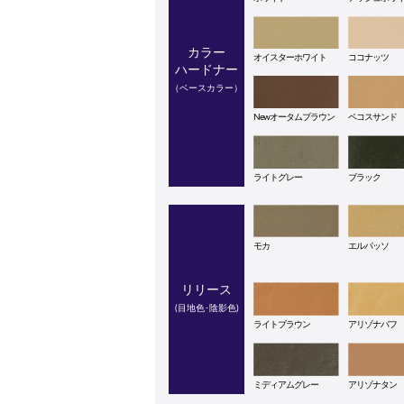
カラー
オイスターホワイト
ココナッツ
ハードナー
（ベースカラー）
Newオータムブラウン
ペコスサンド
ライトグレー
ブラック
モカ
エルパッソ
リリース
(目地色･陰影色)
ライトブラウン
アリゾナバフ
ミディアムグレー
アリゾナタン