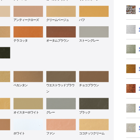
アンティークローズ
クリームベージュ
バフ
テラコッタ
オータムブラウン
ストーングレー
ペカンタン
ウエストウッドブラウ
チョコブラウン
ン
オイスターホワイト
グレー
ブラック
ホワイト
ファン
ココナッツクリーム