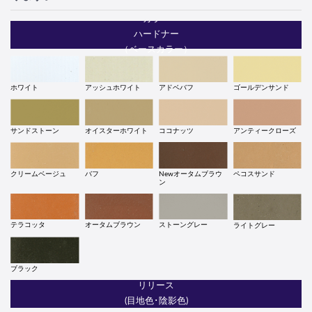
カラー
ハードナー
（ベースカラー）
ホワイト
アッシュホワイト
アドベバフ
ゴールデンサンド
サンドストーン
オイスターホワイト
ココナッツ
アンティークローズ
Newオータムブラウ
ペコスサンド
クリームベージュ
バフ
ン
テラコッタ
オータムブラウン
ストーングレー
ライトグレー
ブラック
リリース
(目地色･陰影色)