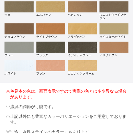
モカ
エルパッソ
ペカンタン
ウエストウッドブラ
ウン
チョコブラウン
ライトブラウン
アリゾナバフ
オイスターホワイト
グレー
ブラック
ミディアムグレー
アリゾナタン
ホワイト
ファン
ココナッツクリーム
※色見本の色は、画面表示ですので実際の色とは多少異なる場合
があります。
※濃淡の調節が可能です。
※上記以外にも豊富なカラーバリエーションをご用意しておりま
す。
※別途「水性ステインのカラー」もあります。