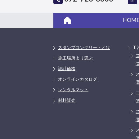
HOM
スタンプコンクリートとは
工
施工場所より選ぶ
(
設計価格
オンラインカタログ
(
レンタルマット
材料販売
(
(
(