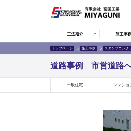
工法紹介
施工事
トップページ
施工事例
スタンプコンク
道路事例 市営道路へ
一般住宅
マンショ