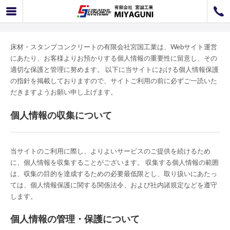
プライバシーポリシー
072-726-8800
072-726-7676
営業時間
9：00〜12：00 / 13：00〜17：00
お問い合わせ
工事のお見積もり
床材・スタンプコンクリートの有限会社宮国工業は、Webサイト運営
にあたり、お客様よりお預かりする個人情報の重要性に留意し、その
適切な保護と管理に努めます。 以下に当サイトにおける個人情報保護
の指針を掲載しておりますので、サイトご利用の前に必ずご一読いた
だきますようお願い申し上げます。
個人情報の収集について
当サイトのご利用に際し、よりよいサービスのご提供を続けるため
に、個人情報を収集することがございます。 収集する個人情報の範囲
は、収集の目的を達成するための必要最低限とし、取り扱いにあたっ
ては、個人情報保護に関する関係法令、および社内諸規定などを遵守
します。
個人情報の管理・保護について