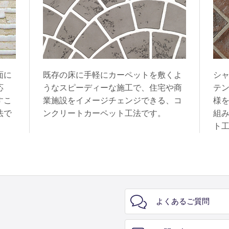
面に
既存の床に手軽にカーペットを敷くよ
シ
応
うなスピーディーな施工で、住宅や商
テ
すこ
業施設をイメージチェンジできる、コ
様
法で
ンクリートカーペット工法です。
組
ト
よくあるご質問