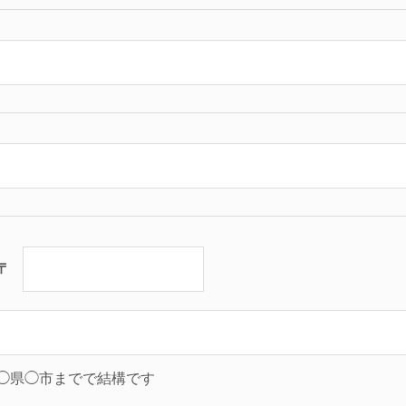
〒
◯県◯市までで結構です