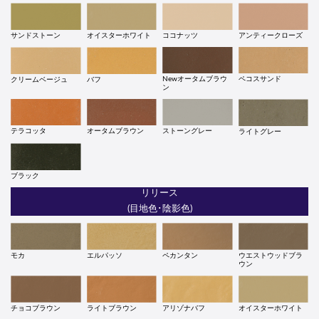
サンドストーン
オイスターホワイト
ココナッツ
アンティークローズ
Newオータムブラウ
ペコスサンド
クリームベージュ
バフ
ン
テラコッタ
オータムブラウン
ストーングレー
ライトグレー
ブラック
リリース
(目地色･陰影色)
モカ
エルパッソ
ペカンタン
ウエストウッドブラ
ウン
チョコブラウン
ライトブラウン
アリゾナバフ
オイスターホワイト