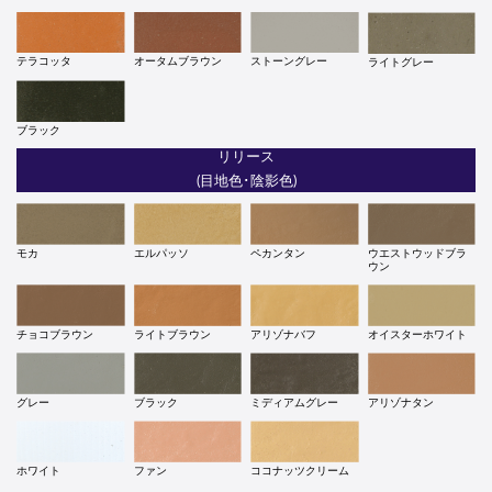
テラコッタ
オータムブラウン
ストーングレー
ライトグレー
ブラック
リリース
(目地色･陰影色)
モカ
エルパッソ
ペカンタン
ウエストウッドブラ
ウン
チョコブラウン
ライトブラウン
アリゾナバフ
オイスターホワイト
グレー
ブラック
ミディアムグレー
アリゾナタン
ホワイト
ファン
ココナッツクリーム