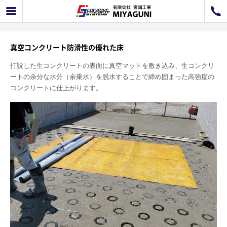
真空コンクリートカラー吹付け化粧工事
072-726-8800
072-726-7676
営業時間
9：00〜12：00 / 13：00〜17：00
真空コンクリート防滑性の優れた床
お問い合わせ
工事のお見積もり
打設した生コンクリートの表面に真空マットを敷き込み、生コンクリ
ートの余分な水分（余乗水）を脱水することで締め固まった高強度の
コンクリートに仕上がります。