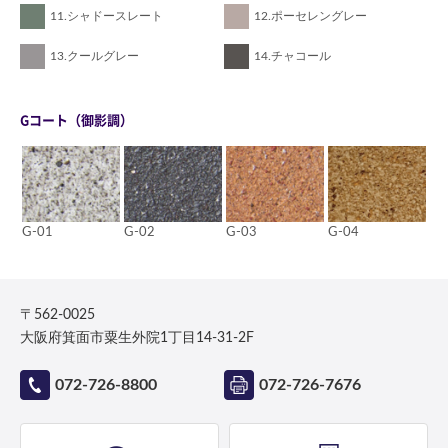
11.シャドースレート
12.ポーセレングレー
13.クールグレー
14.チャコール
Gコート（御影調）
G-01
G-02
G-03
G-04
〒562-0025
大阪府箕面市粟生外院1丁目14-31-2F
072-726-8800
072-726-7676