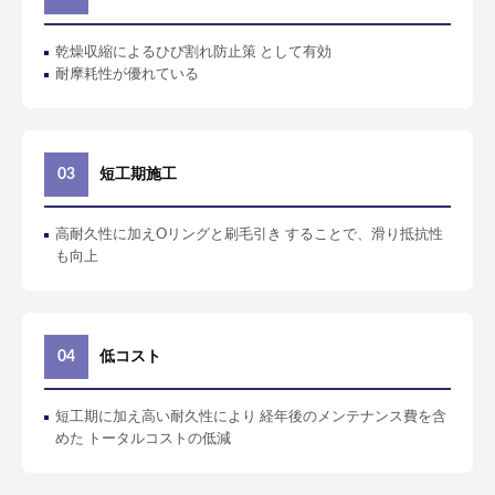
乾燥収縮によるひび割れ防止策 として有効
耐摩耗性が優れている
短工期施工
高耐久性に加えОリングと刷毛引き することで、滑り抵抗性
も向上
低コスト
短工期に加え高い耐久性により 経年後のメンテナンス費を含
めた トータルコストの低減