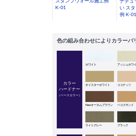
スタンプウォール施工例
ナチュ
K-01
い ス
例 K-0
色の組み合わせによりカラーバ
ホワイト
アッシュホワ
カラー
オイスターホワイト
ココナッツ
ハードナー
（ベースカラー）
Newオータムブラウン
ペコスサンド
ライトグレー
ブラック