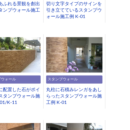
あふれる景観を創出
切り文字タイプのサインを
タンプウォール施工
引き立てているスタンプウ
1
ォール施工例 K-01
プウォール
スタンプウォール
に配置した石がポイ
丸柱に石積みレンガをあし
スタンプウォール施
らったスタンプウォール施
01/K-11
工例 K-01