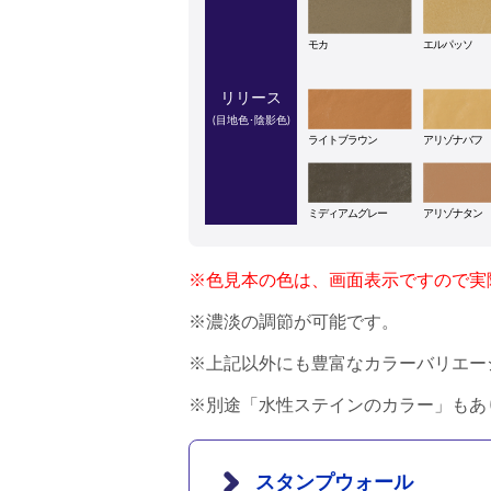
モカ
エルパッソ
リリース
(目地色･陰影色)
ライトブラウン
アリゾナバフ
ミディアムグレー
アリゾナタン
※色見本の色は、画面表示ですので実
※濃淡の調節が可能です。
※上記以外にも豊富なカラーバリエー
※別途「水性ステインのカラー」もあ
スタンプウォール