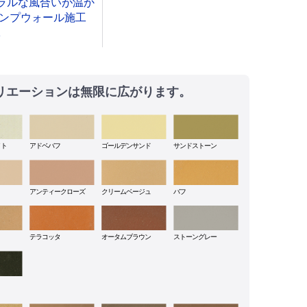
ラルな風合いが温か
タンプウォール施工
1
リエーションは無限に広がります。
イト
アドベバフ
ゴールデンサンド
サンドストーン
アンティークローズ
クリームベージュ
バフ
テラコッタ
オータムブラウン
ストーングレー