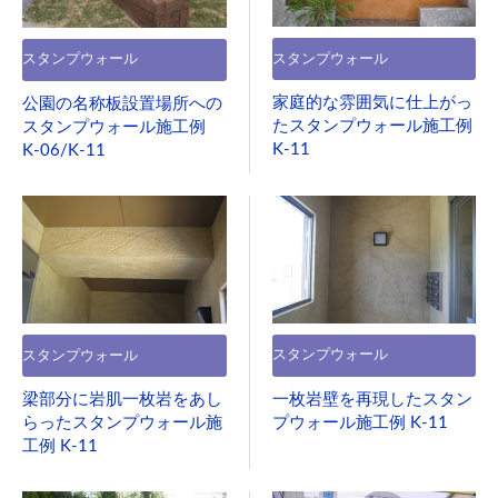
スタンプウォール
スタンプウォール
家庭的な雰囲気に仕上がっ
公園の名称板設置場所への
たスタンプウォール施工例
スタンプウォール施工例
K-11
K-06/K-11
スタンプウォール
スタンプウォール
一枚岩壁を再現したスタン
梁部分に岩肌一枚岩をあし
プウォール施工例 K-11
らったスタンプウォール施
工例 K-11