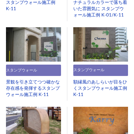
ナチュラルカラーで落ち着
スタンプウォール施工例
いた雰囲気に スタンプウ
K-11
ォール施工例 K-01/K-11
スタンプウォール
スタンプウォール
額縁風のあしらいが目をひ
景観を引き立てつつ確かな
くスタンプウォール施工例
存在感を発揮するスタンプ
K-11
ウォール施工例 K-11