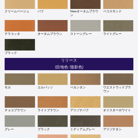
Newオータムブラウ
ペコスサンド
クリームベージュ
バフ
ン
テラコッタ
オータムブラウン
ストーングレー
ライトグレー
ブラック
リリース
(目地色･陰影色)
モカ
エルパッソ
ペカンタン
ウエストウッドブラ
ウン
チョコブラウン
ライトブラウン
アリゾナバフ
オイスターホワイト
グレー
ブラック
ミディアムグレー
アリゾナタン