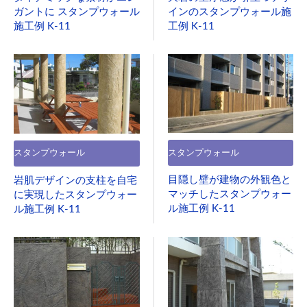
インのスタンプウォール施
ガントに スタンプウォール
工例 K-11
施工例 K-11
スタンプウォール
スタンプウォール
目隠し壁が建物の外観色と
岩肌デザインの支柱を自宅
マッチしたスタンプウォー
に実現したスタンプウォー
ル施工例 K-11
ル施工例 K-11