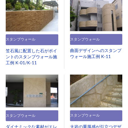
スタンプウォール
スタンプウォール
曲面デザインへのスタンプ
笠石風に配置した石がポイ
ウォール施工例 K-11
ントのスタンプウォール施
工例 K-01/K-11
スタンプウォール
スタンプウォール
大岩の重厚感が引立つデザ
ダイナミックな素材がエレ