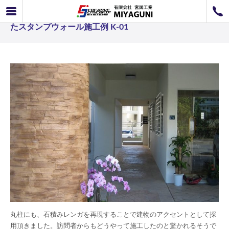
スタンプウォール事例 丸柱に石積みレンガをあしらっ
072-726-8800
たスタンプウォール施工例 K-01
072-726-7676
営業時間
9：00〜12：00 / 13：00〜17：00
お問い合わせ
工事のお見積もり
丸柱にも、石積みレンガを再現することで建物のアクセントとして採
用頂きました。訪問者からもどうやって施工したのと驚かれるそうで