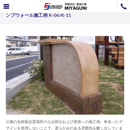
スタンプウォール事例 公園の名称板設置場所へのスタ
072-726-8800
ンプウォール施工例 K-06/K-11
072-726-7676
営業時間
9：00〜12：00 / 13：00〜17：00
お問い合わせ
工事のお見積もり
公園の名称板設置場所の土台部分および壁面への施工例。角張ったデ
ザインを使用しないことで、柔らかみのある雰囲気を醸し出していま