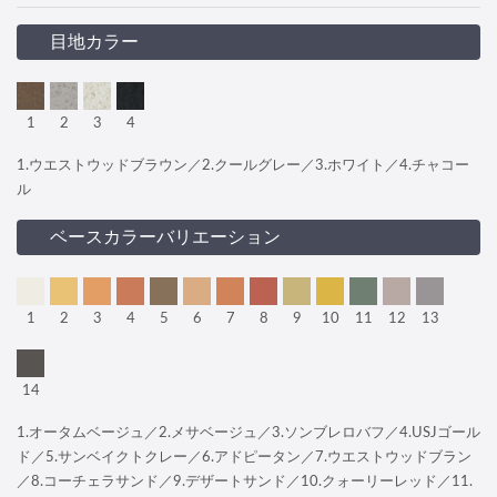
目地カラー
1
2
3
4
1.ウエストウッドブラウン／2.クールグレー／3.ホワイト／4.チャコー
ル
ベースカラーバリエーション
1
2
3
4
5
6
7
8
9
10
11
12
13
14
1.オータムベージュ／2.メサベージュ／3.ソンブレロバフ／4.USJゴール
ド／5.サンベイクトクレー／6.アドピータン／7.ウエストウッドブラン
／8.コーチェラサンド／9.デザートサンド／10.クォーリーレッド／11.