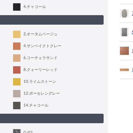
4
.チャコール
2
.オータムベージュ
4
.サンベイクトクレー
6
.コーチェラサンド
8
.クォーリーレッド
10
.ライムストーン
12
.ポーセレングレー
14
.チャコール
G-02