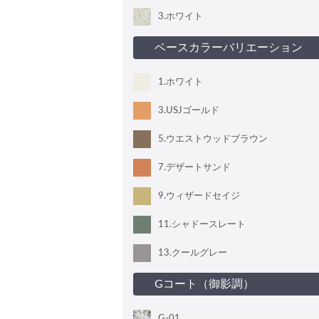
3
.ホワイト
ベースカラーバリエーション
1
.ホワイト
3
.USJゴールド
5
.ウエストウッドブラウン
7
.デザートサンド
9
.ウィザードセイジ
11
.シャドースレート
13
.クールグレー
Gコート（御影調）
G-01