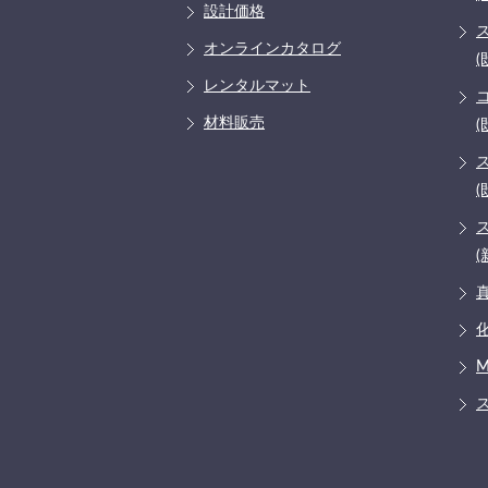
設計価格
オンラインカタログ
(
レンタルマット
材料販売
(
(
(