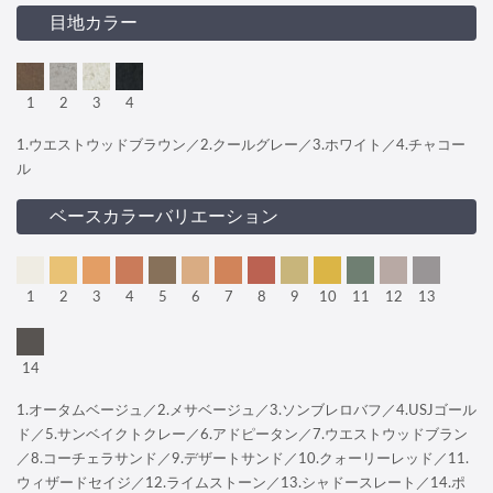
目地カラー
1
2
3
4
1.ウエストウッドブラウン／2.クールグレー／3.ホワイト／4.チャコー
ル
ベースカラーバリエーション
1
2
3
4
5
6
7
8
9
10
11
12
13
14
1.オータムベージュ／2.メサベージュ／3.ソンブレロバフ／4.USJゴール
ド／5.サンベイクトクレー／6.アドピータン／7.ウエストウッドブラン
／8.コーチェラサンド／9.デザートサンド／10.クォーリーレッド／11.
ウィザードセイジ／12.ライムストーン／13.シャドースレート／14.ポ