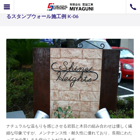
スタンプウォール事例 繊細な印象ながら耐久性に優れ
072-726-8800
るスタンプウォール施工例 K-06
072-726-7676
営業時間
9：00〜12：00 / 13：00〜17：00
お問い合わせ
工事のお見積もり
ナチュラルな温もりを感じさせる岩肌と木目の組み合わせは優しく繊
細な印象ですが、メンテナンス性・耐久性に優れており、長期にわた