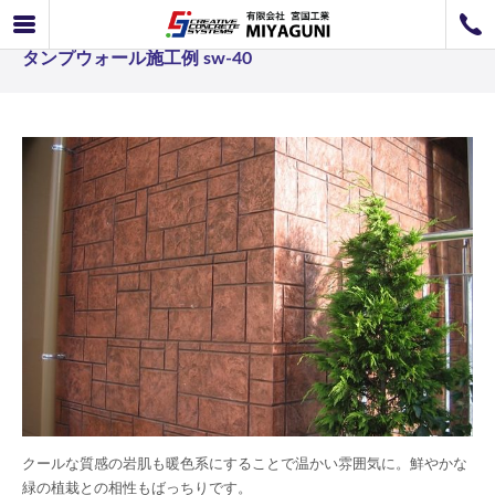
スタンプウォール事例 クールな質感も温かくなったス
072-726-8800
タンプウォール施工例 sw-40
072-726-7676
営業時間
9：00〜12：00 / 13：00〜17：00
お問い合わせ
工事のお見積もり
クールな質感の岩肌も暖色系にすることで温かい雰囲気に。鮮やかな
緑の植栽との相性もばっちりです。