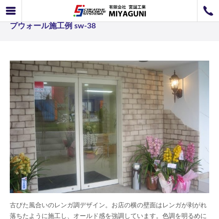
スタンプウォール事例 色調の選択がポイントのスタン
072-726-8800
プウォール施工例 sw-38
072-726-7676
営業時間
9：00〜12：00 / 13：00〜17：00
お問い合わせ
工事のお見積もり
古びた風合いのレンガ調デザイン。お店の横の壁面はレンガが剥がれ
落ちたように施工し、オールド感を強調しています。色調を明るめに