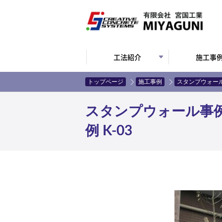
工法紹介
施工事
トップページ
施工事例
スタンプウォー
スタンプウォール事
例 K-03