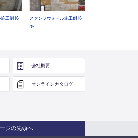
施工例 K-
スタンプウォール施工例 K-
05
会社概要
オンライン
カタログ
ージの先頭へ