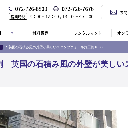
072-726-8800
072-726-7676
お問
9：00〜12：00 / 13：00〜17：00
営業時間
例
材料販売
レンタルマット
オン
ル
英国の石積み風の外壁が美しいスタンプウォール施工例 K-03
例 英国の石積み風の外壁が美しい