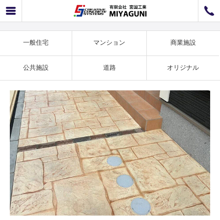
マンション事例 ヨークストーン施工事例 SS-10
072-726-8800
072-726-7676
営業時間
9：00〜12：00 / 13：00〜17：00
一般住宅
マンション
商業施設
お問い合わせ
工事のお見積もり
公共施設
道路
オリジナル