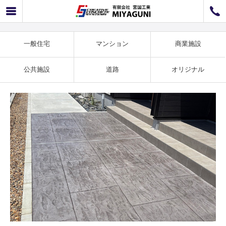
マンション事例 フィリーブルー施工例 SS-15
072-726-8800
072-726-7676
営業時間
9：00〜12：00 / 13：00〜17：00
一般住宅
マンション
商業施設
お問い合わせ
工事のお見積もり
公共施設
道路
オリジナル