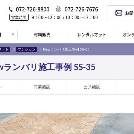
072-726-8800
072-726-7676
お問
9：00〜12：00 / 13：00〜17：00
営業時間
例
材料販売
レンタルマット
オン
リート
マンション
Newランバリ施工事例 SS-35
ランバリ施工事例 SS-35
ン
商業施設
公共施設