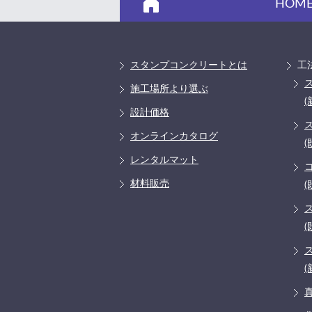
HOM
スタンプコンクリートとは
工
施工場所より選ぶ
(
設計価格
オンラインカタログ
(
レンタルマット
材料販売
(
(
(