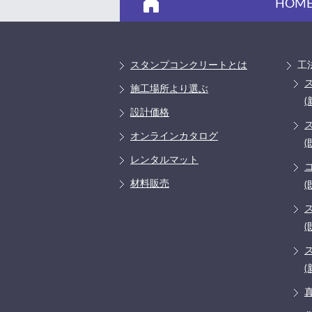
HOM
スタンプコンクリートとは
工
施工場所より選ぶ
(
設計価格
オンラインカタログ
(
レンタルマット
材料販売
(
(
(