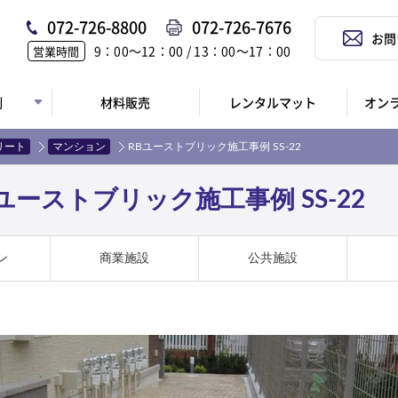
072-726-8800
072-726-7676
お問
9：00〜12：00 / 13：00〜17：00
営業時間
例
材料販売
レンタルマット
オン
リート
マンション
RBユーストブリック施工事例 SS-22
ーストブリック施工事例 SS-22
ン
商業施設
公共施設