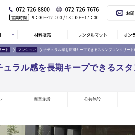
072-726-8800
072-726-7676
お問
9：00〜12：00 / 13：00〜17：00
営業時間
例
材料販売
レンタルマット
オン
リート
マンション
ナチュラル感を長期キープできるスタンプコンクリート施工
チュラル感を長期キープできるスタ
ン
商業施設
公共施設