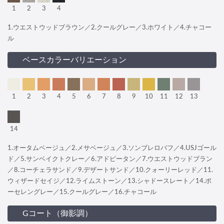
1
2
3
4
1.ウエストウッドブラウン／2.クールグレー／3.ホワイト／4.チャコー
ル
ベースカラーバリエーション
1
2
3
4
5
6
7
8
9
10
11
12
13
14
1.オータムベージュ／2.メサベージュ／3.ソンブレロバフ／4.USJゴール
ド／5.サンベイクトクレー／6.アドピータン／7.ウエストウッドブラン
／8.コーチェラサンド／9.デザートサンド／10.クォーリーレッド／11.
ウィザードセイジ／12.ライムストーン／13.シャドースレート／14.ポ
ーセレングレー／15.クールグレー／16.チャコール
Gコート（御影調）