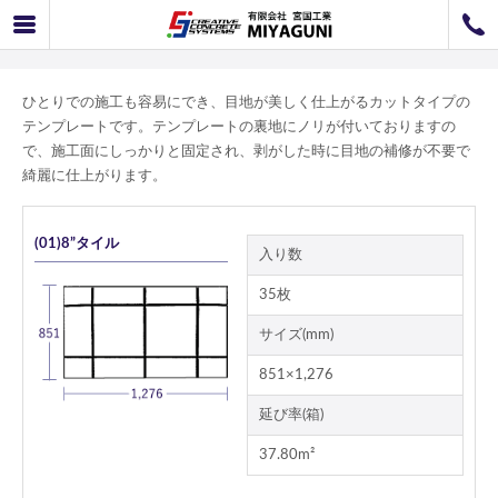
テンプレート各種
072-726-8800
072-726-7676
営業時間
9：00〜12：00 / 13：00〜17：00
お問い合わせ
工事のお見積もり
ひとりでの施工も容易にでき、目地が美しく仕上がるカットタイプの
テンプレートです。テンプレートの裏地にノリが付いておりますの
で、施工面にしっかりと固定され、剥がした時に目地の補修が不要で
綺麗に仕上がります。
(01)8”タイル
入り数
35枚
サイズ(mm)
851×1,276
延び率(箱)
37.80m²