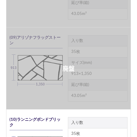
延び率(箱)
43.05m²
(09)アリゾナフラッグストー
入り数
ン
35枚
サイズ(mm)
913×1,350
延び率(箱)
43.05m²
(10)ランニングボンドブリッ
入り数
ク
35枚