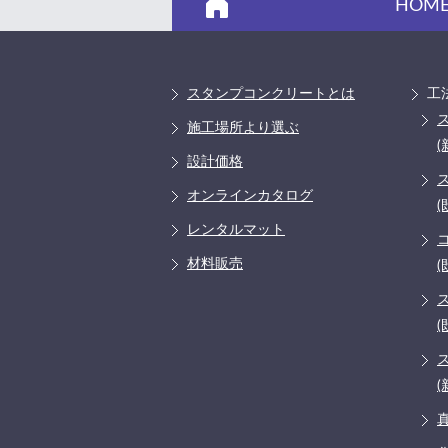
HOM
スタンプコンクリートとは
工
施工場所より選ぶ
(
設計価格
オンラインカタログ
(
レンタルマット
材料販売
(
(
(