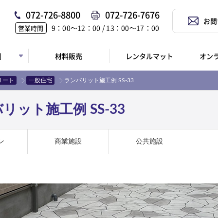
072-726-8800
072-726-7676
お問
9：00〜12：00 / 13：00〜17：00
営業時間
例
材料販売
レンタルマット
オン
リート
一般住宅
ランバリット施工例 SS-33
ット施工例 SS-33
ン
商業施設
公共施設