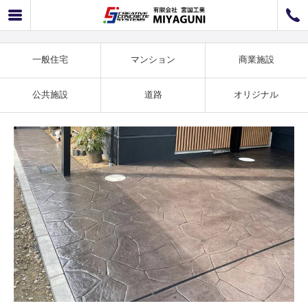
一般住宅事例 ランバリクオーツ施工例 SS-37
072-726-8800
072-726-7676
営業時間
9：00〜12：00 / 13：00〜17：00
一般住宅
マンション
商業施設
お問い合わせ
工事のお見積もり
公共施設
道路
オリジナル