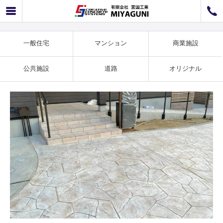
一般住宅事例 NEWランバリ施工例 SS-35
072-726-8800
072-726-7676
営業時間
9：00〜12：00 / 13：00〜17：00
一般住宅
マンション
商業施設
お問い合わせ
工事のお見積もり
公共施設
道路
オリジナル