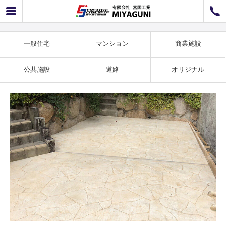
一般住宅事例 NEWランバリ施工例 SS-35
072-726-8800
072-726-7676
営業時間
9：00〜12：00 / 13：00〜17：00
一般住宅
マンション
商業施設
お問い合わせ
工事のお見積もり
公共施設
道路
オリジナル