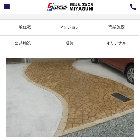
一般住宅事例 色のチョイスにこだわった施工例 SS-27
072-726-8800
072-726-7676
営業時間
9：00〜12：00 / 13：00〜17：00
一般住宅
マンション
商業施設
お問い合わせ
工事のお見積もり
公共施設
道路
オリジナル