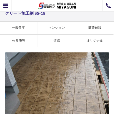
一般住宅事例 エレガントな岩肌が美しいスタンプコン
072-726-8800
クリート施工例 SS-18
072-726-7676
営業時間
9：00〜12：00 / 13：00〜17：00
お問い合わせ
工事のお見積もり
一般住宅
マンション
商業施設
公共施設
道路
オリジナル