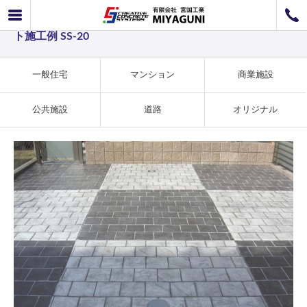
一般住宅事例 市松模様がモダンなスタンプコンクリー
072-726-8800
ト施工例 SS-20
072-726-7676
営業時間
9：00〜12：00 / 13：00〜17：00
お問い合わせ
工事のお見積もり
一般住宅
マンション
商業施設
公共施設
道路
オリジナル