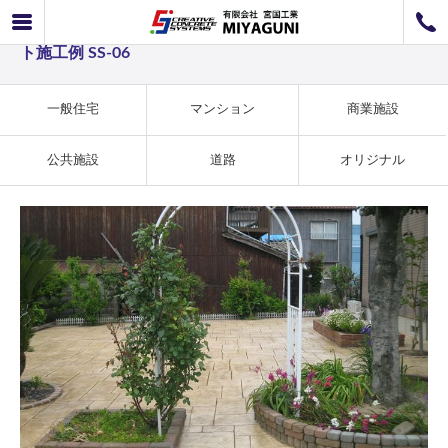
一般住宅事例 中庭の維持が簡単なスタンプコンクリー
072-726-8800
ト施工例 SS-06
072-726-7676
営業時間
9：00〜12：00 / 13：00〜17：00
お問い合わせ
工事のお見積もり
一般住宅
マンション
商業施設
公共施設
道路
オリジナル