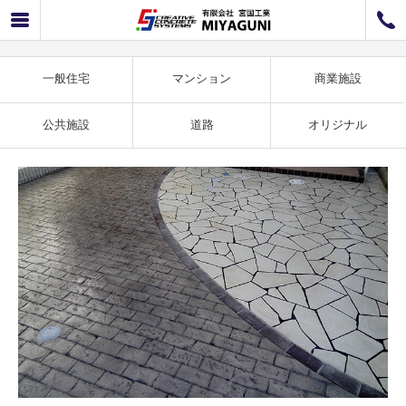
一般住宅事例 オールドブリック施工例 SS-23
072-726-8800
072-726-7676
営業時間
9：00〜12：00 / 13：00〜17：00
一般住宅
マンション
商業施設
お問い合わせ
工事のお見積もり
公共施設
道路
オリジナル