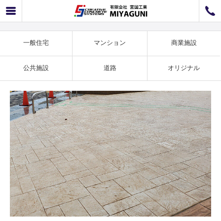
商業施設事例 リーガルアシュラ施工事例 SS-12
072-726-8800
072-726-7676
営業時間
9：00〜12：00 / 13：00〜17：00
一般住宅
マンション
商業施設
お問い合わせ
工事のお見積もり
公共施設
道路
オリジナル