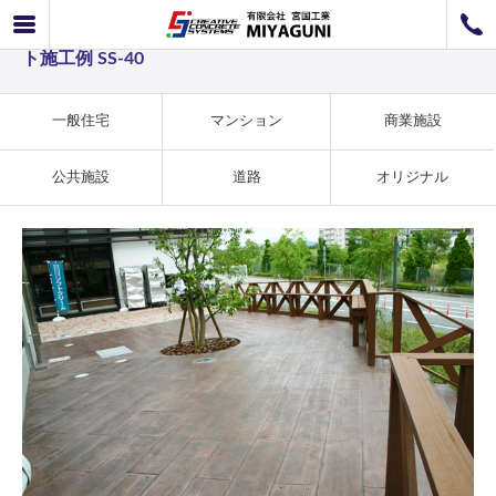
商業施設事例 木目の表情が温かいスタンプコンクリー
072-726-8800
ト施工例 SS-40
072-726-7676
営業時間
9：00〜12：00 / 13：00〜17：00
お問い合わせ
工事のお見積もり
一般住宅
マンション
商業施設
公共施設
道路
オリジナル