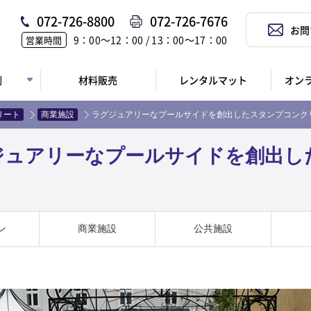
072-726-8800
072-726-7676
お問
9：00〜12：00 / 13：00〜17：00
営業時間
例
材料販売
レンタルマット
オン
リート
商業施設
ラグジュアリーなプールサイドを創出したスタンプコンクリー
ジュアリーなプールサイドを創出し
ン
商業施設
公共施設