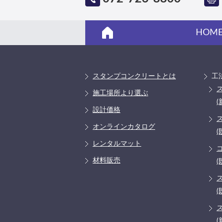
HOM
スタンプコンクリートとは
工
施工場所より選ぶ
(
設計価格
オンラインカタログ
(
レンタルマット
材料販売
(
(
(